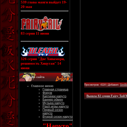
539 глава манги выйдет 19-
20 мая
83 серия 11 июня
326 серия "Две Хинамори,
решимость Хицугаи" 14
июня
Меню сайта
Просмотров: 4116 | Добавил:
SimBi
Главное меню
Главная страница
Форум
Вышла 82 серии Fairy Tail/
Картинки наруто
Баннер обмен
Музыка наруто
Flash игры наруто
Первый сезон
наруто
Второй сезон наруто
"Наруто"