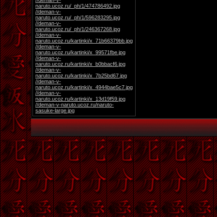
//deman-v-
naruto.ucoz.ru/_ph/1/474786492.jpg
//deman-v-
naruto.ucoz.ru/_ph/1/596283295.jpg
//deman-v-
naruto.ucoz.ru/_ph/1/246367268.jpg
//deman-v-
naruto.ucoz.ru/kartinki/x_71b66379bb.jpg
//deman-v-
naruto.ucoz.ru/kartinki/x_99571fbe.jpg
//deman-v-
naruto.ucoz.ru/kartinki/x_b0bbacf6.jpg
//deman-v-
naruto.ucoz.ru/kartinki/x_7b25bd67.jpg
//deman-v-
naruto.ucoz.ru/kartinki/x_4944bae5c7.jpg
//deman-v-
naruto.ucoz.ru/kartinki/x_13d19f59.jpg
//deman-v-naruto.ucoz.ru/naruto-
sasuke-large.jpg