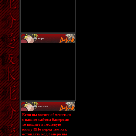
Мини игра
Наша кнопка
Если вы хотите обменяться
с нашим сайтом банероми
то пишите в гостевую
книгу!!!Но перед тем как
оставлять код банера вы