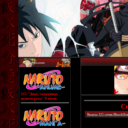
Расписание
215 "Двое, скованные
цепями рока" 9 июня
Ск
Вышла 325 серия Bleach/Бл