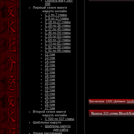
Скачать магу 390-
498
Первый сезон манги
наруто онлайн
С 1 по 7 главы
С 8 по 17 главы
С 18 по 27 главы
С 28 по 36 главы
С 37 по 45 главы
С 46 по 54 главы
С 55 по 63 главы
С 64 по 72 главы
С 73 по 81 главы
С 82 по 90 главы
С 91 по 99 главы
12 том
13 том
14 том
15 том
16 том
17 том
18 том
19 том
20 том
21 том
22 том
23 том
24 том
25 том
Просмотров: 1226 | Добавил:
SimB
26 том
27 том
Второй сезон манги
Вышла 323 серия Bleach/Бл
наруто онлайн
С 500 по 537 главы
Шаблоны наруто
Шаблоны наруто
для сайта
Уроки рисования