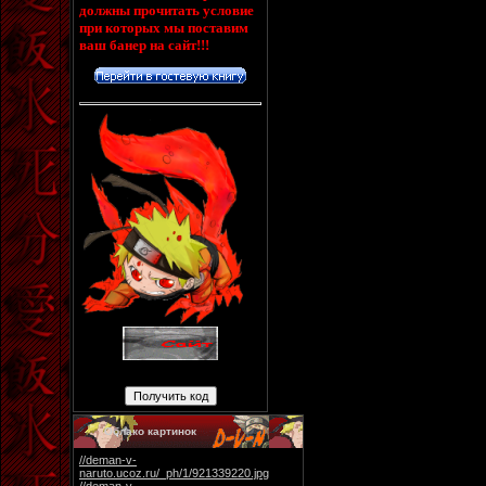
должны прочитать условие
при которых мы поставим
ваш банер на сайт!!!
Облако картинок
//deman-v-
naruto.ucoz.ru/_ph/1/921339220.jpg